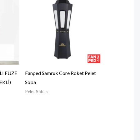
LI FÜZE
Fanped Samruk Core Roket Pelet
EKLİ)
Soba
Pelet Sobası