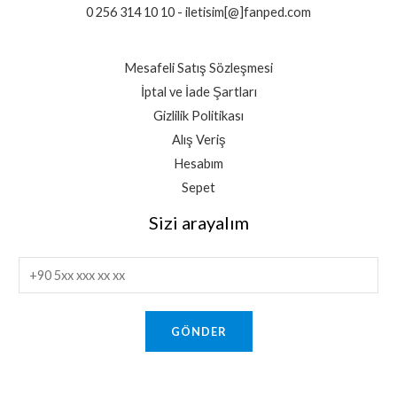
0 256 314 10 10 - iletisim[@]fanped.com
Mesafeli Satış Sözleşmesi
İptal ve İade Şartları
Gizlilik Politikası
Alış Veriş
Hesabım
Sepet
Sizi arayalım
T
e
l
GÖNDER
e
f
o