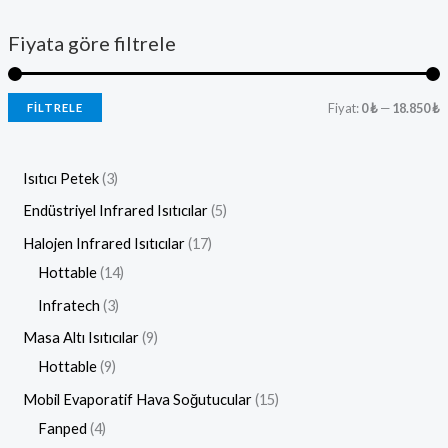
Fiyata göre filtrele
Fiyat:
0 ₺
—
18.850 ₺
FILTRELE
Isıtıcı Petek
3
Endüstriyel Infrared Isıtıcılar
5
Halojen Infrared Isıtıcılar
17
Hottable
14
Infratech
3
Masa Altı Isıtıcılar
9
Hottable
9
Mobil Evaporatif Hava Soğutucular
15
Fanped
4