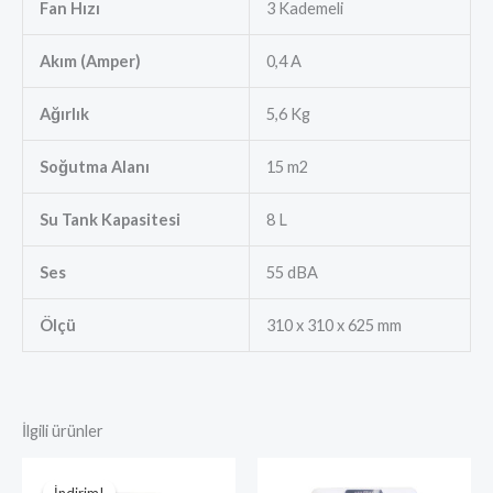
Fan Hızı
3 Kademeli
Akım (Amper)
0,4 A
Ağırlık
5,6 Kg
Soğutma Alanı
15 m2
Su Tank Kapasitesi
8 L
Ses
55 dBA
Ölçü
310 x 310 x 625 mm
İlgili ürünler
Orijinal
Şu
fiyat:
andaki
İndirim!
İndirim!