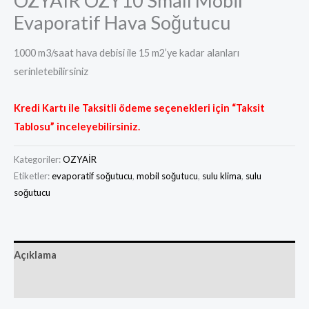
OZYAIR OZY10 Small Mobil
Evaporatif Hava Soğutucu
1000 m3/saat hava debisi ile 15 m2’ye kadar alanları
serinletebilirsiniz
Kredi Kartı ile Taksitli ödeme seçenekleri için “Taksit
Tablosu” inceleyebilirsiniz.
Kategoriler:
OZYAİR
Etiketler:
evaporatif soğutucu
,
mobil soğutucu
,
sulu klima
,
sulu
soğutucu
Açıklama
Taksit Tablosu