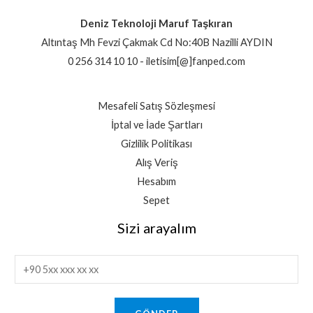
Deniz Teknoloji Maruf Taşkıran
Altıntaş Mh Fevzi Çakmak Cd No:40B Nazilli AYDIN
0 256 314 10 10 - iletisim[@]fanped.com
Mesafeli Satış Sözleşmesi
İptal ve İade Şartları
Gizlilik Politikası
Alış Veriş
Hesabım
Sepet
Sizi arayalım
T
e
l