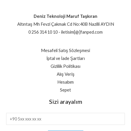
Deniz Teknoloji Maruf Taşkıran
Altıntaş Mh Fevzi Çakmak Cd No:40B Nazilli AYDIN
0 256 314 10 10 - iletisim[@]fanped.com
Mesafeli Satış Sözleşmesi
İptal ve İade Şartları
Gizlilik Politikası
Alış Veriş
Hesabım
Sepet
Sizi arayalım
T
e