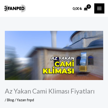
İçeriğe
0,00
₺
atla
Az Yakan Cami Kliması Fiyatları
/
Blog
/ Yazan
fnpd