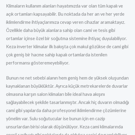
Klimaların kullanım alanları hayatımızda var olan tüm kapalı ve
açık ortamları kapsayabilir. Bu noktada da her an ve her yerde
iklimlendirme ihtiyaçlarımıza cevap veren cihazlar aramaktayız.
Özellikle daha büyük alanlara sahip olan cami ve tesis gibi
ortamlar içinse özel bir soğutma sistemine ihtiyaç duyulabiliyor.
Keza inverter klimalar ilk bakışta çok makul gözükse de cami gibi
çok geniş bir hacme sahip kapalı ortamlarda istenilen
performansı gösteremeyebiliyor.
Bunun ne net sebebi alanın hem geniş hem de yüksek oluşundan
kaynaklanan büyüklüktür. Ayrıca küçük metrekarelerde duvarlar
olmasına karşın salon klimaları bile ideal hava akışını
sağlayabilecek şekilde tasarlanmıştır. Ancak hiç duvarın olmadığı
cami gibi yapılarda daha profesyonel iklimlendirme çözümlerine
yönelim var. Sulu soğutucular ise bunun için en cazip
unsurlardan birisi olarak düşünülüyor. Keza cami klimalarında
enerji sarfiyatı gibi noktalarda da oldukça seçici davranılabiliyor.